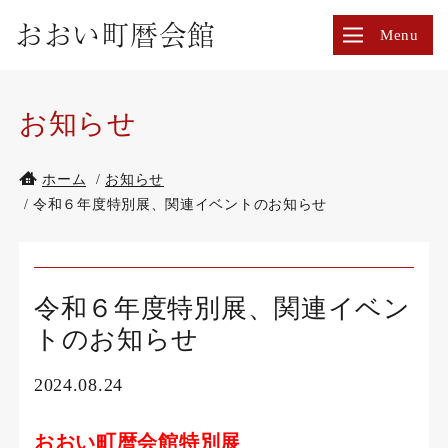
令
おおい町暦会館
Menu
和
６
年
度
お知らせ
特
別
ホーム
/
お知らせ
展、
/ 令和６年度特別展、関連イベントのお知らせ
関
連
イ
ベ
令和６年度特別展、関連イベン
ン
トのお知らせ
ト
の
2024.08.24
お
知
ら
おおい町暦会館特別展