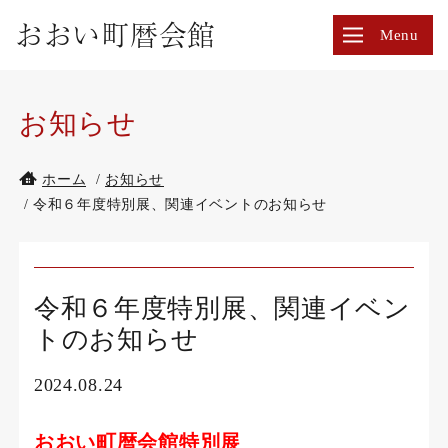
令
おおい町暦会館
Menu
和
６
年
度
お知らせ
特
別
ホーム
/
お知らせ
展、
/ 令和６年度特別展、関連イベントのお知らせ
関
連
イ
ベ
令和６年度特別展、関連イベン
ン
トのお知らせ
ト
の
2024.08.24
お
知
ら
おおい町暦会館特別展